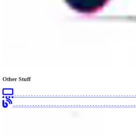
Other Stuff
- - - - - - - - - - - - - - - - - - - - - - - - - - - - - - - - - - - - - - - - - - - - 
- - - - - - - - - - - - - - - - - - - - - - - - - - - - - - - - - - - - - - - - - - - - 